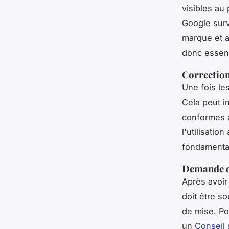
visibles au
Google surv
marque et a
donc essenti
Correction
Une fois les
Cela peut i
conformes a
l'utilisatio
fondamental
Demande d
Après avoi
doit être s
de mise. P
un
Conseil