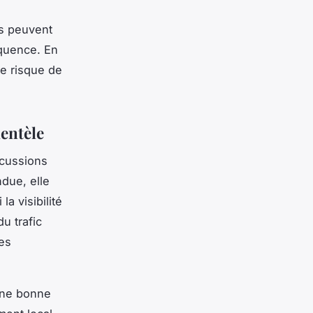
es peuvent
équence. En
le risque de
ientèle
rcussions
due, elle
la visibilité
u trafic
des
une bonne