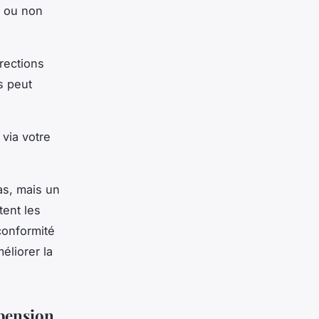
s ou non
rections
s peut
via votre
as, mais un
tent les
conformité
éliorer la
spension