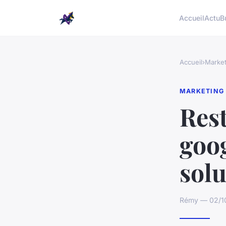
Accueil
Actu
B
Accueil
›
Market
MARKETING
Rest
goo
solu
Rémy — 02/10