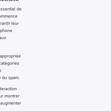
 essentiel de
commence
antir leur
éphone
 aux
 appropriée
catégories
p
e du spam.
nteraction
our montrer
t augmenter