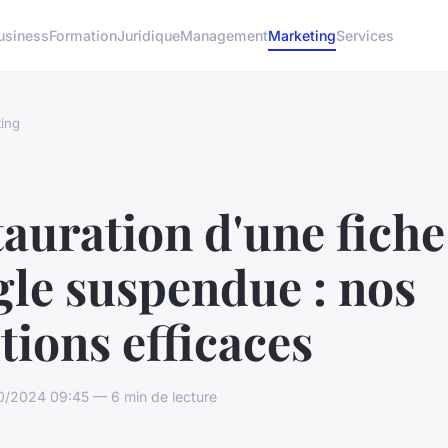
usiness
Formation
Juridique
Management
Marketing
Services
ing
auration d'une fiche
gle suspendue : nos
tions efficaces
/2024 09:45 — 6 min de lecture