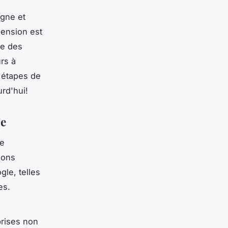
igne et
pension est
re des
urs à
 étapes de
urd'hui!
ue
de
ions
le, telles
es.
prises non