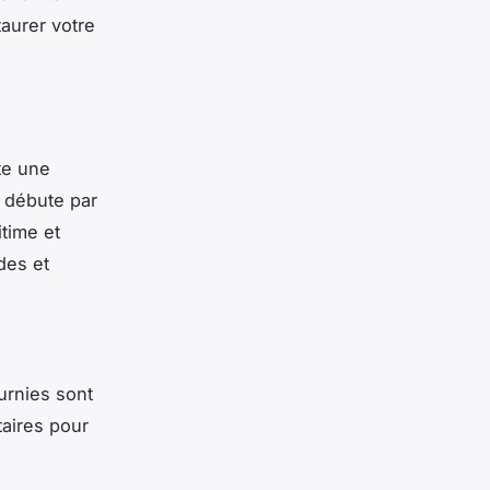
aurer votre
te une
 débute par
itime et
des et
urnies sont
aires pour