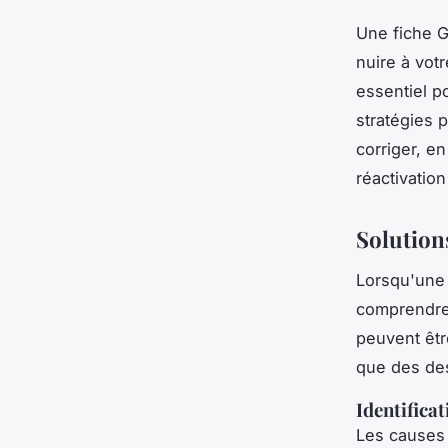
Une fiche G
nuire à vot
essentiel p
stratégies p
corriger, e
réactivatio
Solution
Lorsqu'un
comprendre 
peuvent êtr
que des des
Identifica
Les causes 