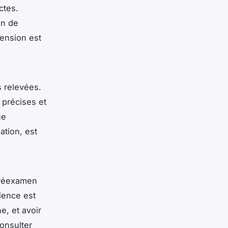
ctes.
on de
ension est
s relevées.
 précises et
ue
ation, est
 réexamen
ience est
, et avoir
onsulter