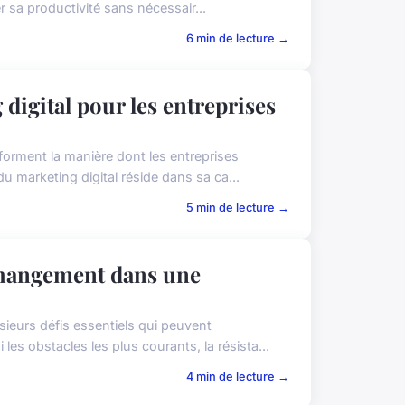
 sa productivité sans nécessair...
6 min de lecture →
digital pour les entreprises
sforment la manière dont les entreprises
u marketing digital réside dans sa ca...
5 min de lecture →
 changement dans une
ieurs défis essentiels qui peuvent
es obstacles les plus courants, la résista...
4 min de lecture →