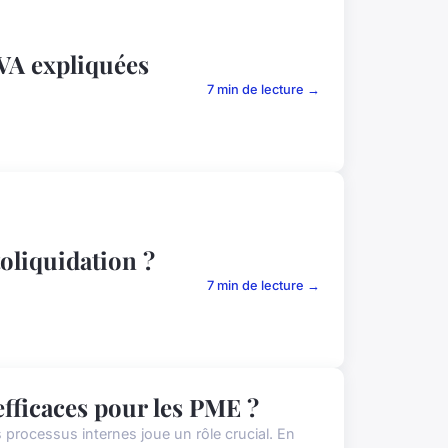
TVA expliquées
7 min de lecture →
oliquidation ?
7 min de lecture →
efficaces pour les PME ?
 processus internes joue un rôle crucial. En