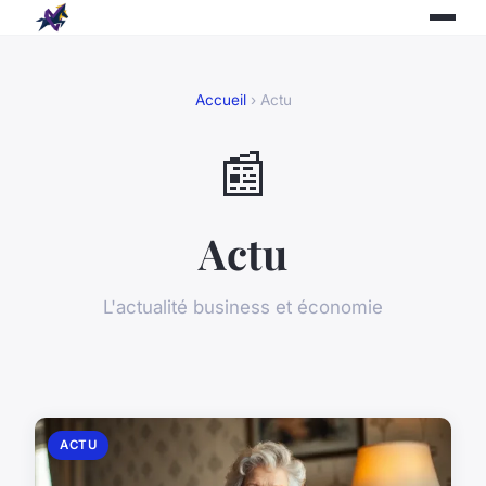
Accueil
› Actu
📰
Actu
L'actualité business et économie
ACTU